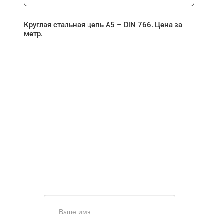
Круглая стальная цепь A5 – DIN 766. Цена за
метр.
НУЖНА ПОМОЩЬ В
ПОИСКЕ И ПОДБОРЕ
ВОРОТ?
Задайте вопрос нашему
специалисту по телефону
+7 (967)
829-97-67
или оставьте заявку в форме
обратной связи