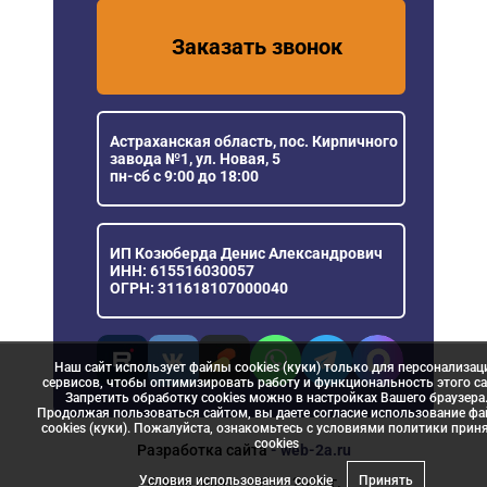
Заказать звонок
Астраханская область, пос. Кирпичного
завода №1, ул. Новая, 5
пн-сб с 9:00 до 18:00
ИП Козюберда Денис Александрович
ИНН: 615516030057
ОГРН: 311618107000040
Наш сайт использует файлы cookies (куки) только для персонализац
сервисов, чтобы оптимизировать работу и функциональность этого са
Запретить обработку cookies можно в настройках Вашего браузера
Продолжая пользоваться сайтом, вы даете согласие использование ф
cookies (куки). Пожалуйста, ознакомьтесь с условиями политики прин
сookies
Разработка сайта
- web-2a.ru
Условия использования cookie
Принять
© Мир Ворот, 2006 - 2026 г.