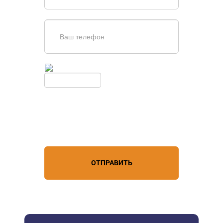
Введите симолы с картинки
Обновить
Нажимая кнопку, вы соглашаетесь с
условиями обработки
персональных данных
ОТПРАВИТЬ