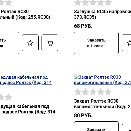
 Ролтэк RC30
Заглушка RC35 направля
льный (Код: 255.RC30)
373.RC35)
68
РУБ.
ать
Заказать
ик
в 1 клик
Захват Ролтэк RC30
дущая кабельная под
вспомогательный (Код: 2
подвес Ролтэк (Код: 314
80
РУБ.
Заказать