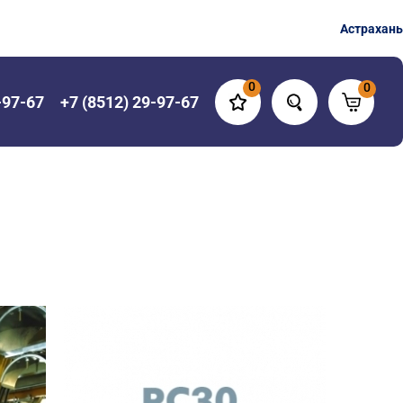
Астрахань
0
0
-97-67
+7 (8512) 29-97-67