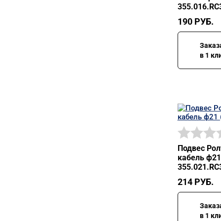
355.016.RC
190
РУБ.
Заказ
в 1 кл
Подвес Рол
кабель ф21
355.021.RC
214
РУБ.
Заказ
в 1 кл