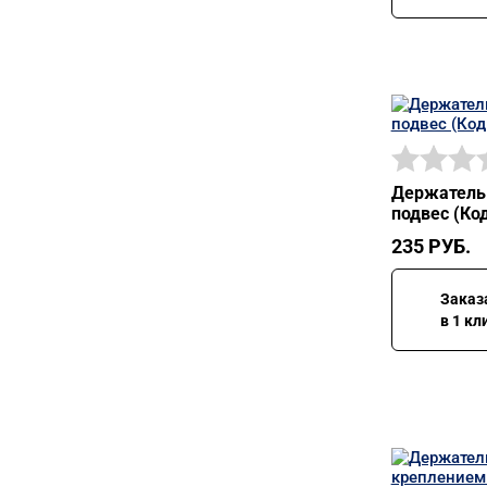
Держатель 
подвес (Код
235
РУБ.
Заказ
в 1 кл