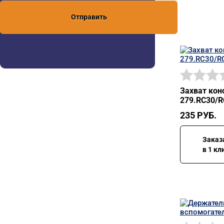
Отправить
Захват кон
279.RC30/R
235
РУБ.
Заказ
в 1 кл