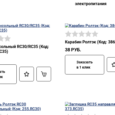
электропитания
Карабин Ролтэк (Код: 386
сольный RC30/RC35 (Код:
38
РУБ.
C35)
Заказать
в 1 клик
ать
ик