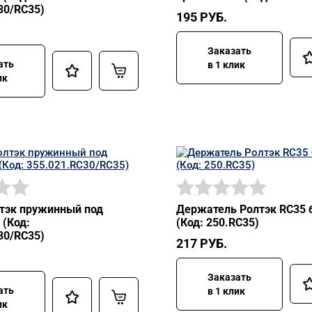
30/RC35)
195
РУБ.
Заказать
ать
в 1 клик
ик
тэк пружинный под
Держатель Ролтэк RC35 
 (Код:
(Код: 250.RC35)
30/RC35)
217
РУБ.
Заказать
ать
в 1 клик
ик