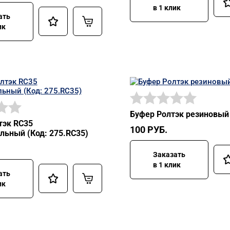
в 1 клик
ать
ик
Буфер Ролтэк резиновый 
тэк RC35
100
РУБ.
льный (Код: 275.RC35)
Заказать
в 1 клик
ать
ик