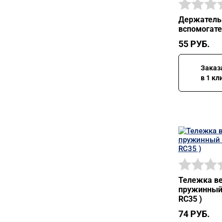
Держатель
вспомогате
55
РУБ.
Заказ
в 1 кл
Тележка ве
пружинный 
RC35 )
74
РУБ.