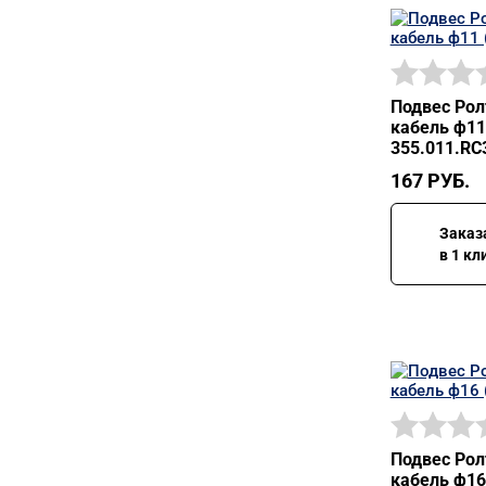
Подвес Рол
кабель ф11
355.011.RC
167
РУБ.
Заказ
в 1 кл
Подвес Рол
кабель ф16