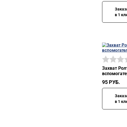
Заказ
в 1 кл
Захват Рол
вспомогате
95
РУБ.
Заказ
в 1 кл