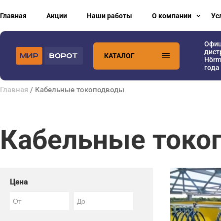
Главная
Акции
Наши работы
О компании
Ус
Офи
дист
КАТАЛОГ
Hörm
года
Главная
/ Кабельные токоподводы
Кабельные токо
Цена