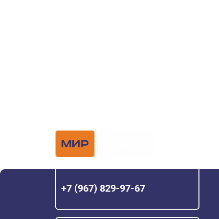
ворот?
Задайте вопрос нашему специалисту по те
или оставьте заявку в форме обратной свя
Официальный 
Hörmann с 200
+7 (967) 829-97-67