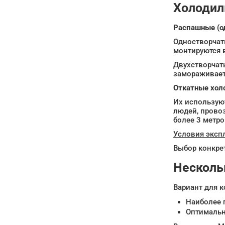
Холодил
Распашные (о
Одностворчат
монтируются 
Двухстворчаты
замораживаетс
Откатные хол
Их использую
людей, провоз
более 3 метро
Условия экспл
Выбор конкрет
Несколь
Вариант для к
Наиболее 
Оптимальн