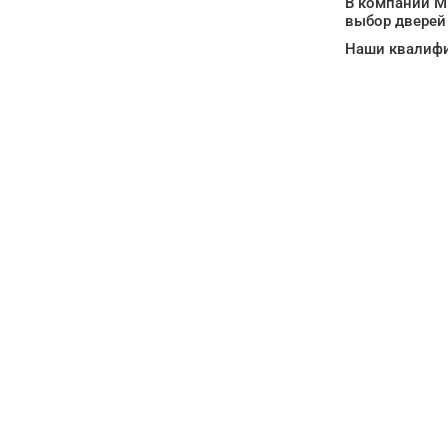
В компании Ми
выбор дверей
Наши квалифи
Нужна помо
поиске и по