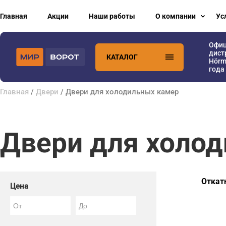
Главная
Акции
Наши работы
О компании
Ус
Офи
дист
КАТАЛОГ
Hörm
года
Главная
/
Двери
/ Двери для холодильных камер
Двери для холо
Откат
Цена