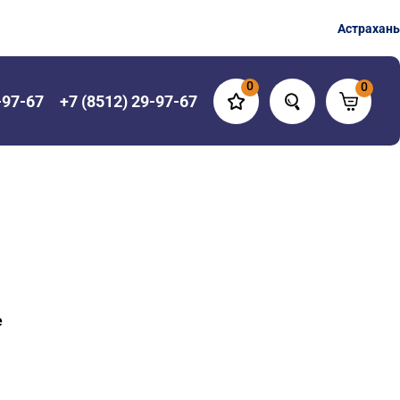
Астрахань
0
0
-97-67
+7 (8512) 29-97-67
е