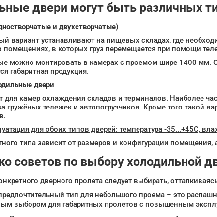
ьные двери могут быть различных ти
дностворчатые и двухстворчатые)
ый вариант устанавливают на пищевых складах, где необхо
в помещениях, в которых груз перемещается при помощи теле
е можно монтировать в камерах с проемом шире 1400 мм. Об
я габаритная продукция.
одильные двери
т для камер охлаждения складов и терминалов. Наиболее ча
а гружёных тележек и автопогрузчиков. Кроме того такой ва
в.
уатация для обоих типов дверей: температура -35...+45C, вл
ного типа зависит от размеров и конфигурации помещения, а
ко советов по выбору холодильной д
онкретного дверного пролета следует выбирать, отталкиваясь
предпочтительный тип для небольшого проема – это распашн
ым выбором для габаритных пролетов с повышенным эксплу