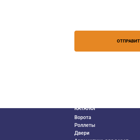
Нажимая кнопку, вы соглашает
лефону
+7 (967) 829-97-67
персональных данных
зи
ОТПРАВИ
дистрибьютор
6 года
КАТАЛОГ
Ворота
Роллеты
Двери