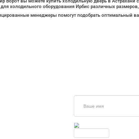
р Ворот вы можете купить холодильную дверь в Астрахани с
 для холодильного оборудования Ирбис различных размеров,
цированные менеджеры помогут подобрать оптимальный вар
щь в
дборе
Введите симолы с картинки
Обновить