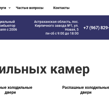
луги
Частые вопросы
Контакты
циальный
Астраханская область, пос.
рибьютор
Кирпичного завода №1, ул.
+7 (967) 829
ann с 2006
Новая, 5
пн-сб с 9:00 до 18:00
дильных камер
ные холодильные
Распашные холодильны
двери
двери