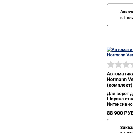
Заказ
в 1 кл
Автоматика
Hormann Ve
(комплект)
Для ворот д
Ширина ств
Интенсивнос
88 900
РУБ
Заказ