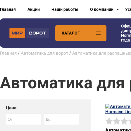
Главная
Акции
Наши работы
О компании
Ус
Офи
дист
КАТАЛОГ
Hörm
года
Главная
/
Автоматика для ворот
/
Автоматика для распашных
Автоматика для
Цена
Автоматика