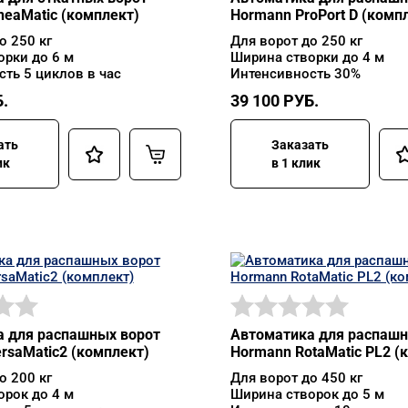
neaMatic (комплект)
Hormann ProPort D (комп
о 250 кг
Для ворот до 250 кг
орки до 6 м
Ширина створки до 4 м
ть 5 циклов в час
Интенсивность 30%
.
39 100
РУБ.
ать
Заказать
ик
в 1 клик
 для распашных ворот
Автоматика для распашн
rsaMatic2 (комплект)
Hormann RotaMatic PL2 (
о 200 кг
Для ворот до 450 кг
орок до 4 м
Ширина створок до 5 м