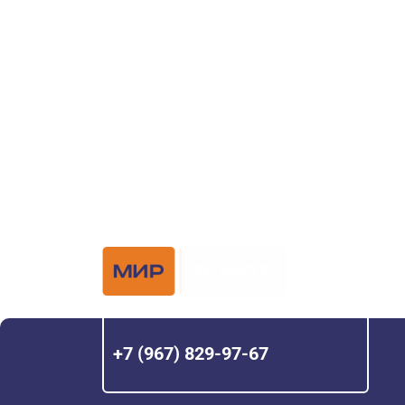
ворот?
Задайте вопрос нашему специалисту по те
или оставьте заявку в форме обратной свя
Официальный 
Hörmann с 200
+7 (967) 829-97-67