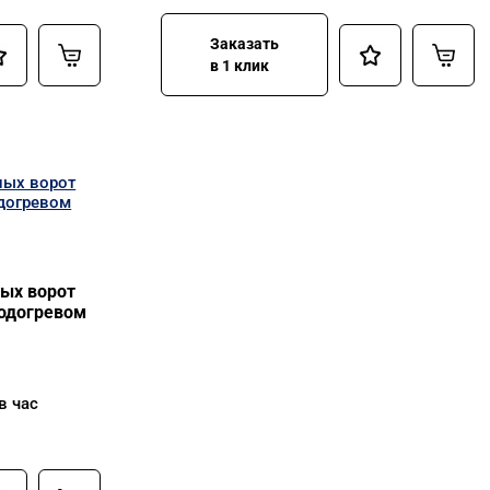
Заказать
в 1 клик
ых ворот
подогревом
в час