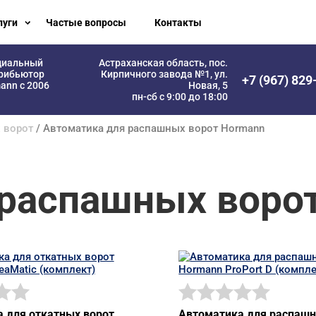
луги
Частые вопросы
Контакты
циальный
Астраханская область, пос.
рибьютор
Кирпичного завода №1, ул.
+7 (967) 829
ann с 2006
Новая, 5
пн-сб с 9:00 до 18:00
 ворот
/ Автоматика для распашных ворот Hormann
 распашных воро
 для откатных ворот
Автоматика для распашн