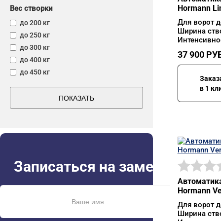
Hormann Li
Вес створки
Для ворот д
до 200 кг
Ширина ств
до 250 кг
Интенсивнос
до 300 кг
37 900
РУБ
до 400 кг
до 450 кг
Заказ
в 1 кл
ПОКАЗАТЬ
Записаться на замер
Автоматика
Hormann Ve
Для ворот д
Ширина ств