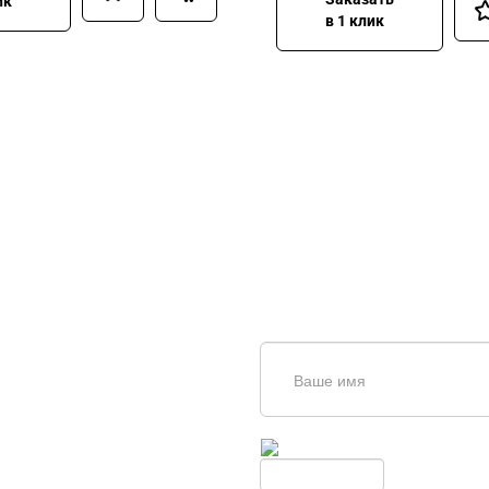
ик
в 1 клик
щь в
дборе
Введите симолы с картинки
Обновить