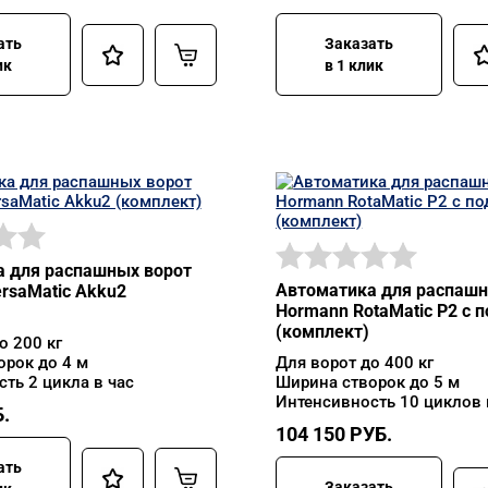
ать
Заказать
ик
в 1 клик
 для распашных ворот
Автоматика для распашн
rsaMatic Akku2
Hormann RotaMatic P2 с 
(комплект)
о 200 кг
орок до 4 м
Для ворот до 400 кг
ть 2 цикла в час
Ширина створок до 5 м
Интенсивность 10 циклов 
.
104 150
РУБ.
ать
Заказать