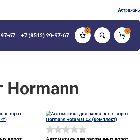
Астрахань
0
0
-97-67
+7 (8512) 29-97-67
т Hormann
ых ворот
Автоматика для распашных ворот