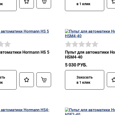
ик
в 1 клик
автоматики Hormann HS 5
Пульт для автоматики H
HSM4-40
5 030
РУБ.
ать
Заказать
ик
в 1 клик