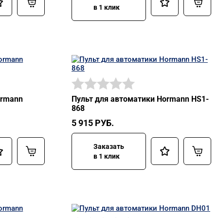
в 1 клик
ormann
Пульт для автоматики Hormann HS1-
868
5 915
РУБ.
Заказать
в 1 клик