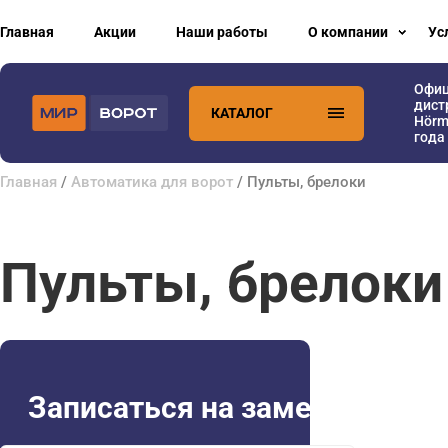
Главная
Акции
Наши работы
О компании
Ус
Офи
дист
КАТАЛОГ
Hörm
года
Главная
/
Автоматика для ворот
/ Пульты, брелоки
Пульты, брелоки
Записаться на замер