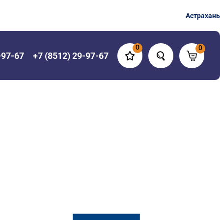
Астрахань
0
0
-97-67
+7 (8512) 29-97-67