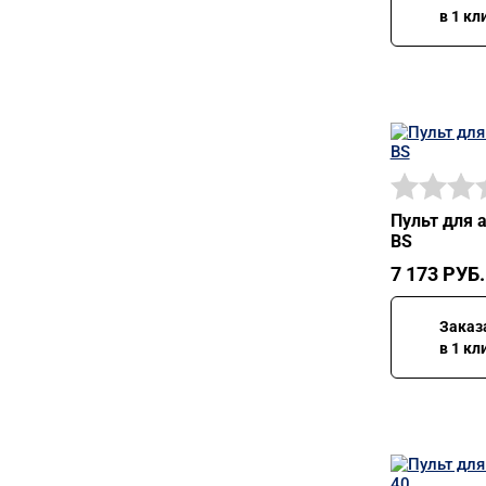
в 1 кл
Пульт для 
BS
7 173
РУБ.
Заказ
в 1 кл