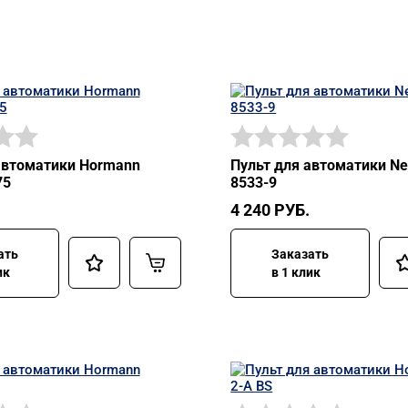
автоматики Hormann
Пульт для автоматики Ner
75
8533-9
4 240
РУБ.
ать
Заказать
ик
в 1 клик