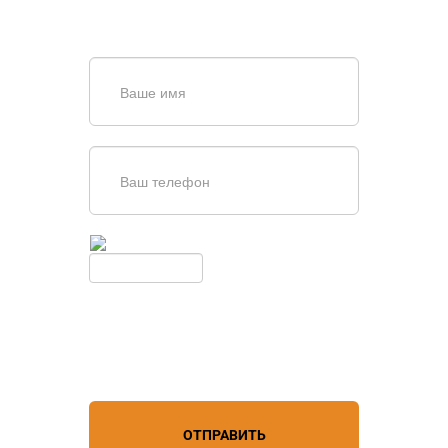
или оставьте заявку в форме
обратной связи
Введите симолы с картинки
Обновить
Нажимая кнопку, вы соглашаетесь с
условиями обработки
персональных данных
ОТПРАВИТЬ