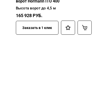
ворот Hormann ITO 400
Высота ворот до 4,5 м
165 928
РУБ.
Заказать в 1 клик
НУЖНА ПОМОЩЬ В
ПОИСКЕ И ПОДБОРЕ
ВОРОТ?
Задайте вопрос нашему
специалисту по телефону
+7 (967)
829-97-67