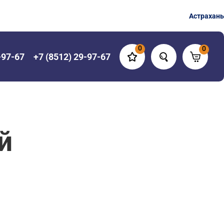
Астрахань
0
0
-97-67
+7 (8512) 29-97-67
й