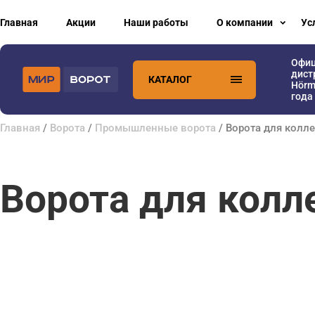
Главная
Акции
Наши работы
О компании
Ус
Офи
дист
КАТАЛОГ
Hörm
года
Главная
/
Ворота
/
Промышленные ворота
/ Ворота для колл
Ворота для колл