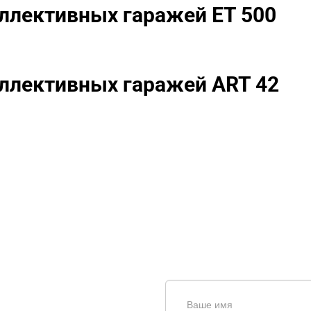
ллективных гаражей ET 500
оллективных гаражей ART 42
щь в