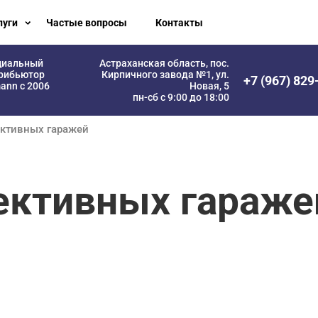
луги
Частые вопросы
Контакты
циальный
Астраханская область, пос.
рибьютор
Кирпичного завода №1, ул.
+7 (967) 829
ann с 2006
Новая, 5
пн-сб с 9:00 до 18:00
ективных гаражей
ективных гараже