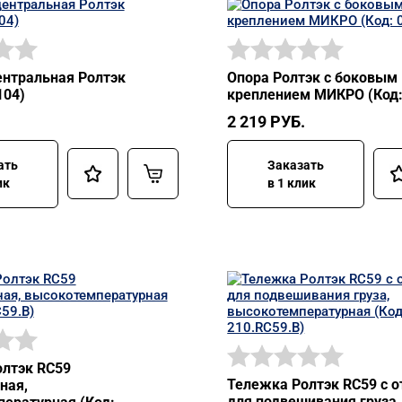
нтральная Ролтэк
Опора Ролтэк с боковым
104)
креплением МИКРО (Код:
2 219
РУБ.
ать
Заказать
ик
в 1 клик
лтэк RC59
Тележка Ролтэк RC59 с 
ная,
для подвешивания груза,