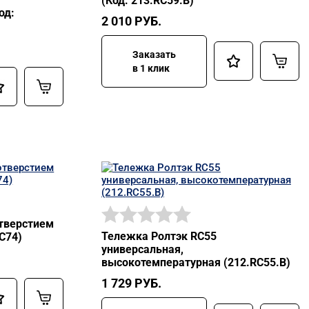
(Код: 213.RC59.В)
од:
2 010
РУБ.
Заказать
в 1 клик
отверстием
Тележка Ролтэк RC55
C74)
универсальная,
высокотемпературная (212.RC55.В)
1 729
РУБ.