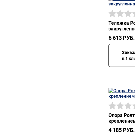
Тележка Ро
закругленн
6 613
РУБ.
Заказ
в 1 кл
Опора Ролт
креплением
4 185
РУБ.