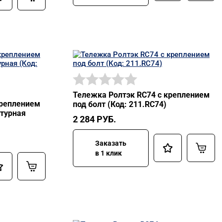
Тележка Ролтэк RC74 с креплением
креплением
под болт (Код: 211.RC74)
атурная
2 284
РУБ.
Заказать
в 1 клик