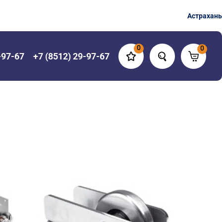
Астрахань
0
0
-97-67
+7 (8512) 29-97-67