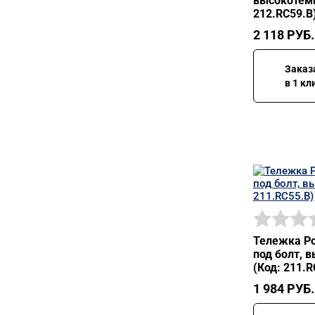
высокотемп
212.RC59.В
2 118
РУБ.
Заказ
в 1 кл
Тележка Ро
под болт, 
(Код: 211.R
1 984
РУБ.