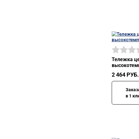
Тележка це
высокотемп
2 464
РУБ.
Заказ
в 1 кл