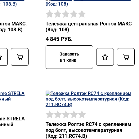
лтэк МАКС,
Тележка центральная Ролтэк МАКС
д: 108.В)
(Код: 108)
4 845
РУБ.
Заказать
в 1 клик
me STRELA
Тележка Ролтэк RC74 с креплением
ванный
под болт, высокотемпературная
(Код: 211.RC74.В)