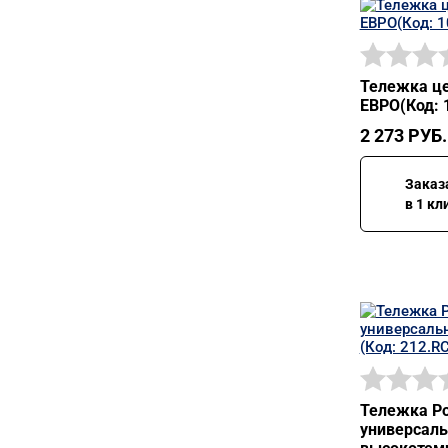
Тележка це
ЕВРО(Код: 
2 273
РУБ.
Заказ
в 1 кл
Тележка Ро
универсаль