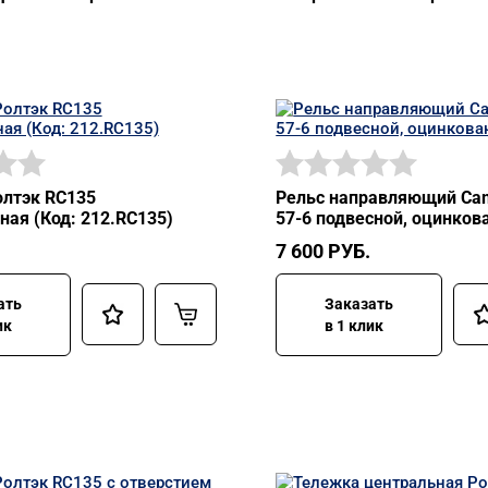
лтэк RC135
Рельс направляющий Ca
ная (Код: 212.RC135)
57-6 подвесной, оцинко
7 600
РУБ.
ать
Заказать
ик
в 1 клик