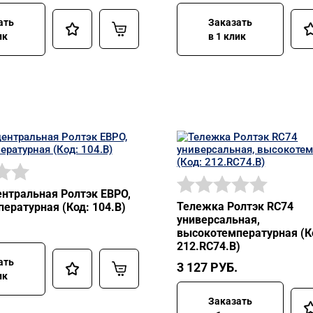
ать
Заказать
ик
в 1 клик
нтральная Ролтэк ЕВРО,
Тележка Ролтэк RC74
ературная (Код: 104.В)
универсальная,
высокотемпературная (К
212.RC74.В)
ать
3 127
РУБ.
ик
Заказать