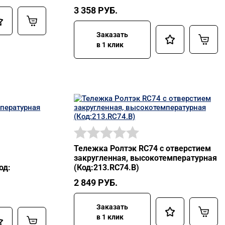
3 358
РУБ.
Заказать
в 1 клик
Тележка Ролтэк RC74 с отверстием
закругленная, высокотемпературная
од:
(Код:213.RC74.В)
2 849
РУБ.
Заказать
в 1 клик