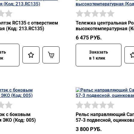
лтэк RC135 с отверстием
Тележка центральная Ро
ая (Код: 213.RC135)
высокотемпературная (Ко
6 475
РУБ.
ать
Заказать
ик
в 1 клик
эк с боковым
Рельс направляющий Ca
 ЭКО (Код: 005)
57-3 подвесной, оцинко
3 800
РУБ.