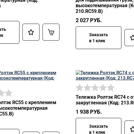
ературная (Код:
высокотемпературная (К
)
210.RC59.В)
2 027
РУБ.
ать
Заказать
ик
в 1 клик
Тележка Ролтэк RC74 с 
лтэк RC55 с креплением
закругленная (Код: 213.R
высокотемпературная
1 938
РУБ.
C55.В)
Заказать
в 1 клик