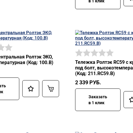
в 1 клик
нтральная Ролтэк ЭКО,
Тележка Ролтэк RC59 с 
ературная (Код: 100.В)
под болт, высокотемпер
(Код: 211.RC59.В)
2 339
РУБ.
ать
ик
Заказать
в 1 клик