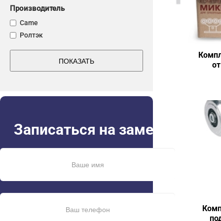
Производитель
Came
Ролтэк
Компл
ПОКАЗАТЬ
от
Записаться на замер
Комп
по