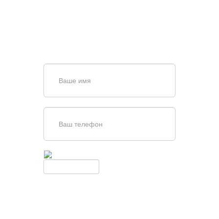
Задайте вопрос нашему
специалисту по телефону
+7 (967)
829-97-67
или оставьте заявку в форме
обратной связи
Введите симолы с картинки
Обновить
Нажимая кнопку, вы соглашаетесь с
условиями обработки
персональных данных