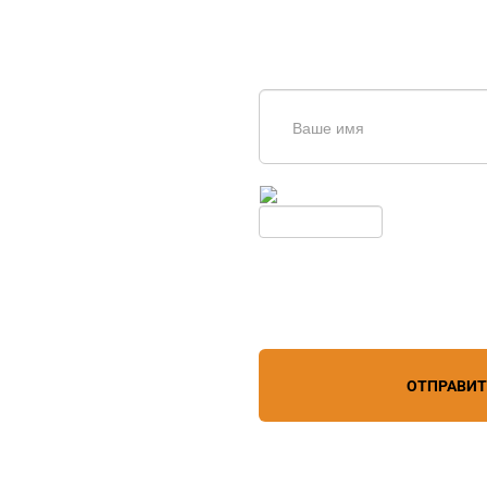
щь в
дборе
Введите симолы с картинки
Обновить
Нажимая кнопку, вы соглашает
лефону
+7 (967) 829-97-67
персональных данных
зи
ОТПРАВИ