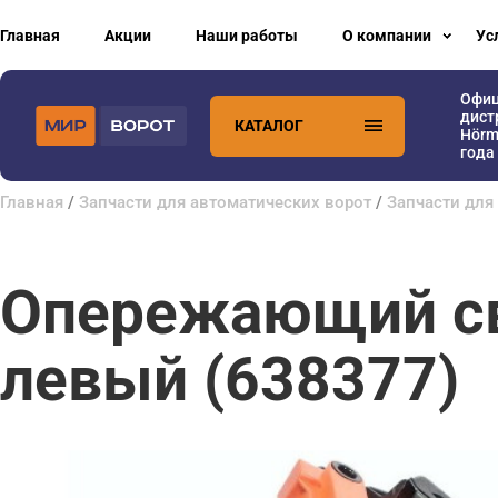
Главная
Акции
Наши работы
О компании
Ус
Офи
дист
КАТАЛОГ
Hörm
года
Главная
/
Запчасти для автоматических ворот
/
Запчасти дл
Опережающий св
левый (638377)