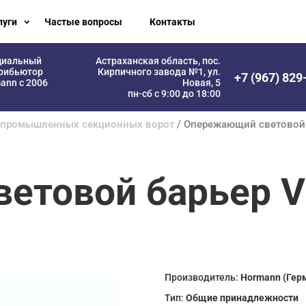
луги
Частые вопросы
Контакты
циальный
Астраханская область, пос.
рибьютор
Кирпичного завода №1, ул.
+7 (967) 829
ann с 2006
Новая, 5
пн-сб с 9:00 до 18:00
я промышленных секционных ворот
/ Опережающий световой 
етовой барьер V
Производитель:
Hormann (Гер
Тип:
Общие принадлежности