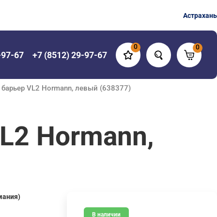
Астрахань
0
0
-97-67
+7 (8512) 29-97-67
барьер VL2 Hormann, левый (638377)
L2 Hormann,
мания)
В наличии