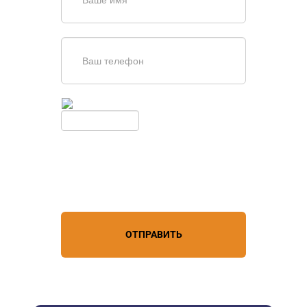
Введите симолы с картинки
Обновить
Нажимая кнопку, вы соглашаетесь с
условиями обработки
персональных данных
ОТПРАВИТЬ