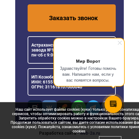
Заказать звонок
Астраханская область, пос. Кирпичного
завода №1, ул. Новая, 5
пн-сб с 9:00 до 18:00
Мир Ворот
Здравствуйте! Готовы помочь
вам. Напишите нам, если у
ИП Козюберда Денис Александрович
вас появятся вопросы.
ИНН: 615516030057
ОГРН: 311618107000040
Наш сайт использует файлы cookies (куки) только для персонализац
сервисов, чтобы оптимизировать работу и функциональность этого са
Запретить обработку cookies можно в настройках Вашего браузера
Продолжая пользоваться сайтом, вы даете согласие использование ф
cookies (куки). Пожалуйста, ознакомьтесь с условиями политики прин
сookies
Разработка сайта
- web-2a.ru