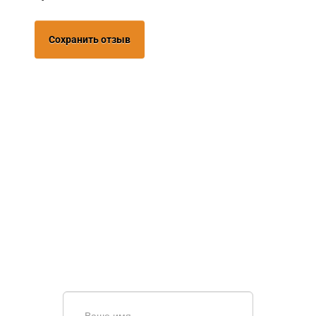
Сохранить отзыв
НУЖНА ПОМОЩЬ В
ПОИСКЕ И ПОДБОРЕ
ВОРОТ?
Задайте вопрос нашему
специалисту по телефону
+7 (967)
829-97-67
или оставьте заявку в форме
обратной связи