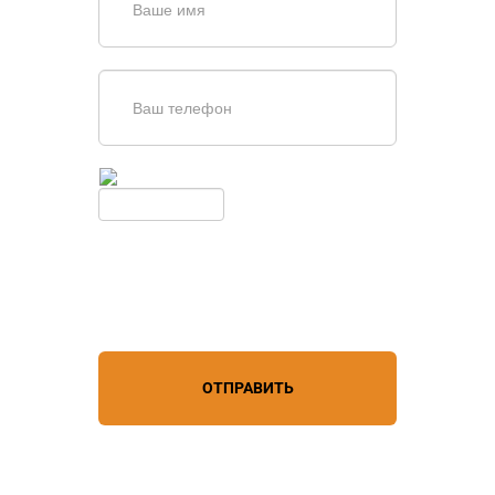
Введите симолы с картинки
Обновить
Нажимая кнопку, вы соглашаетесь с
условиями обработки
персональных данных
ОТПРАВИТЬ