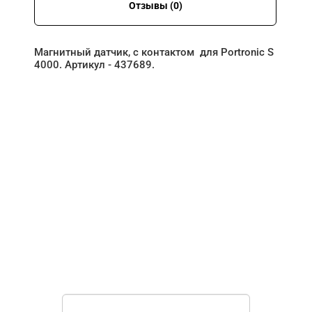
Отзывы (0)
Магнитный датчик, с контактом для Portronic S
4000. Артикул - 437689.
НУЖНА ПОМОЩЬ В
ПОИСКЕ И ПОДБОРЕ
ВОРОТ?
Задайте вопрос нашему
специалисту по телефону
+7 (967)
829-97-67
или оставьте заявку в форме
обратной связи