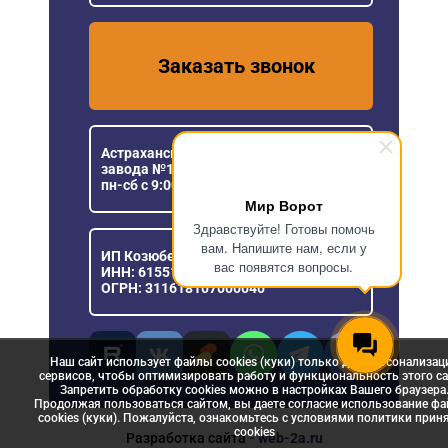
Заказать звонок
Астраханская область, пос. Кирпичного
завода №1, ул. Новая, 5
пн-сб с 9:00 до 18:00
Мир Ворот
Здравствуйте! Готовы помочь
вам. Напишите нам, если у
ИП Козюберда Денис Александрович
вас появятся вопросы.
ИНН: 615516030057
ОГРН: 311618107000040
Наш сайт использует файлы cookies (куки) только для персонализац
сервисов, чтобы оптимизировать работу и функциональность этого са
Запретить обработку cookies можно в настройках Вашего браузера
Продолжая пользоваться сайтом, вы даете согласие использование ф
cookies (куки). Пожалуйста, ознакомьтесь с условиями политики прин
сookies
Разработка сайта
- web-2a.ru