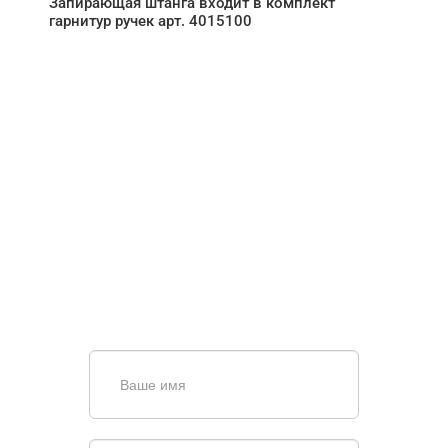
Запирающая штанга входит в комплект
гарнитур ручек арт. 4015100
НУЖНА ПОМОЩЬ В
ПОИСКЕ И ПОДБОРЕ
ВОРОТ?
Задайте вопрос нашему
специалисту по телефону
+7 (967)
829-97-67
или оставьте заявку в форме
обратной связи