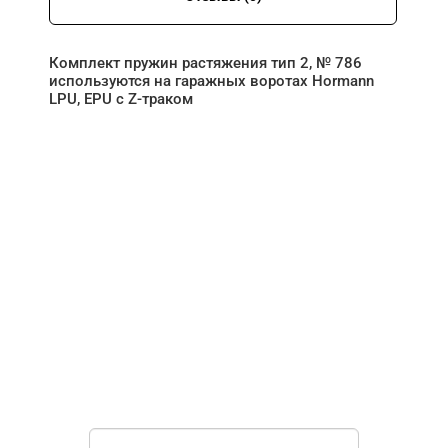
Комплект пружин растяжения тип 2, № 786
используются на гаражных воротах Hormann
LPU, EPU с Z-траком
НУЖНА ПОМОЩЬ В
ПОИСКЕ И ПОДБОРЕ
ВОРОТ?
Задайте вопрос нашему
специалисту по телефону
+7 (967)
829-97-67
или оставьте заявку в форме
обратной связи