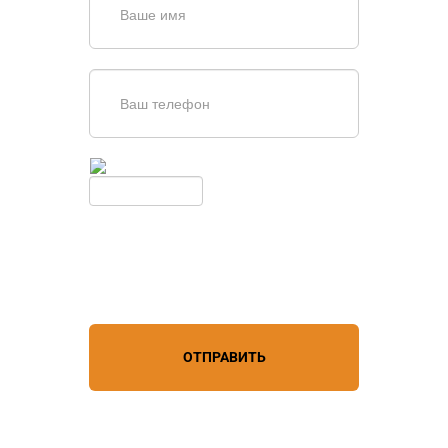
Введите симолы с картинки
Обновить
Нажимая кнопку, вы соглашаетесь с
условиями обработки
персональных данных
ОТПРАВИТЬ