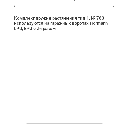
Комплект пружин растяжения тип 1, № 783
используются на гаражных воротах Hormann
LPU, EPU с Z-траком.
НУЖНА ПОМОЩЬ В
ПОИСКЕ И ПОДБОРЕ
ВОРОТ?
Задайте вопрос нашему
специалисту по телефону
+7 (967)
829-97-67
или оставьте заявку в форме
обратной связи