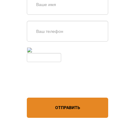
Введите симолы с картинки
Обновить
Нажимая кнопку, вы соглашаетесь с
условиями обработки
персональных данных
ОТПРАВИТЬ