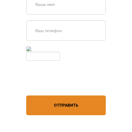
Введите симолы с картинки
Обновить
Нажимая кнопку, вы соглашаетесь с
условиями обработки
персональных данных
ОТПРАВИТЬ