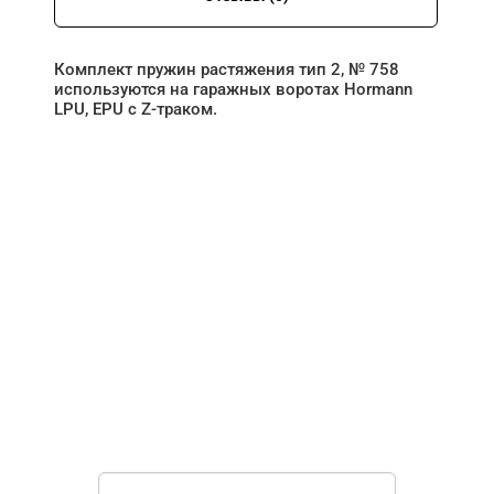
Комплект пружин растяжения тип 2, № 758
используются на гаражных воротах Hormann
LPU, EPU с Z-траком.
НУЖНА ПОМОЩЬ В
ПОИСКЕ И ПОДБОРЕ
ВОРОТ?
Задайте вопрос нашему
специалисту по телефону
+7 (967)
829-97-67
или оставьте заявку в форме
обратной связи