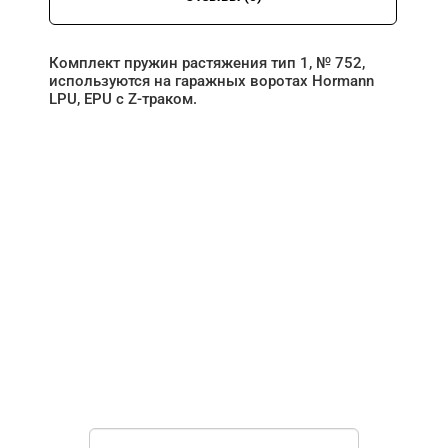
Комплект пружин растяжения тип 1, № 752,
используются на гаражных воротах Hormann
LPU, EPU с Z-траком.
НУЖНА ПОМОЩЬ В
ПОИСКЕ И ПОДБОРЕ
ВОРОТ?
Задайте вопрос нашему
специалисту по телефону
+7 (967)
829-97-67
или оставьте заявку в форме
обратной связи