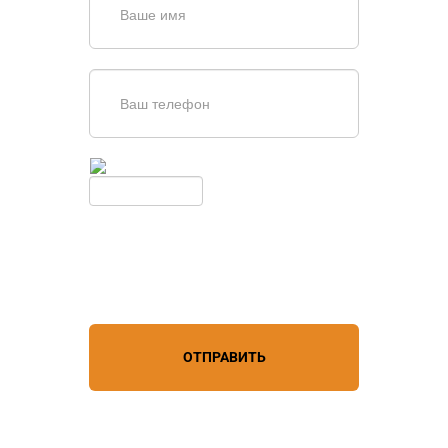
Введите симолы с картинки
Обновить
Нажимая кнопку, вы соглашаетесь с
условиями обработки
персональных данных
ОТПРАВИТЬ