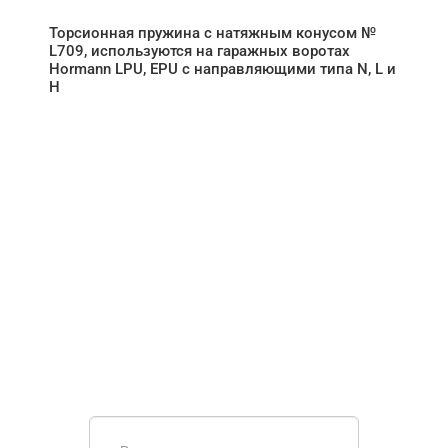
Торсионная пружина с натяжным конусом №
L709, используются на гаражных воротах
Hormann LPU, EPU с направляющими типа N, L и
H
НУЖНА ПОМОЩЬ В
ПОИСКЕ И ПОДБОРЕ
ВОРОТ?
Задайте вопрос нашему
специалисту по телефону
+7 (967)
829-97-67
или оставьте заявку в форме
обратной связи