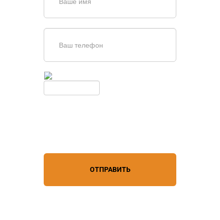
Введите симолы с картинки
Обновить
Нажимая кнопку, вы соглашаетесь с
условиями обработки
персональных данных
ОТПРАВИТЬ