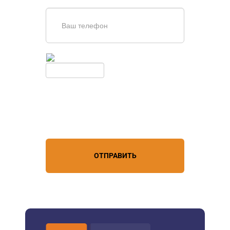
Введите симолы с картинки
Обновить
Нажимая кнопку, вы соглашаетесь с
условиями обработки
персональных данных
ОТПРАВИТЬ