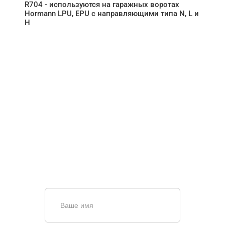
R704 - используются на гаражных воротах
Hormann LPU, EPU с направляющими типа N, L и
H
НУЖНА ПОМОЩЬ В
ПОИСКЕ И ПОДБОРЕ
ВОРОТ?
Задайте вопрос нашему
специалисту по телефону
+7 (967)
829-97-67
или оставьте заявку в форме
обратной связи