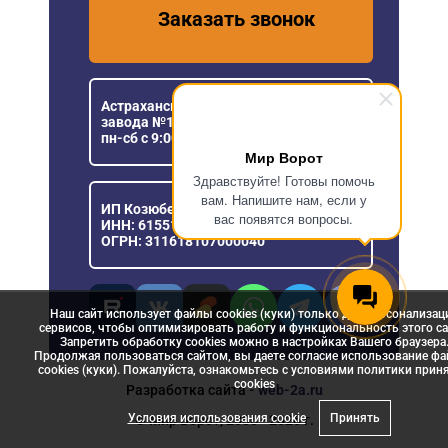
Заказать звонок
Астраханская область, пос. Кирпичного
завода №1, ул. Новая, 5
пн-сб с 9:00 до 18:00
Мир Ворот
Здравствуйте! Готовы помочь
вам. Напишите нам, если у
ИП Козюберда Денис Александрович
вас появятся вопросы.
ИНН: 615516030057
ОГРН: 311618107000040
Наш сайт использует файлы cookies (куки) только для персонализац
сервисов, чтобы оптимизировать работу и функциональность этого са
Запретить обработку cookies можно в настройках Вашего браузера
Продолжая пользоваться сайтом, вы даете согласие использование ф
cookies (куки). Пожалуйста, ознакомьтесь с условиями политики прин
сookies
Разработка сайта
- web-2a.ru
Условия использования cookie
Принять
© Мир Ворот, 2006 - 2026 г.