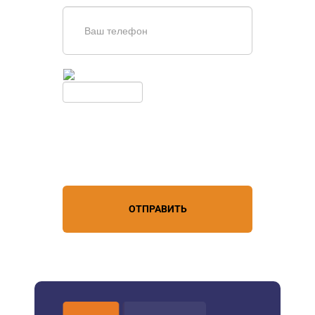
Введите симолы с картинки
Обновить
Нажимая кнопку, вы соглашаетесь с
условиями обработки
персональных данных
ОТПРАВИТЬ