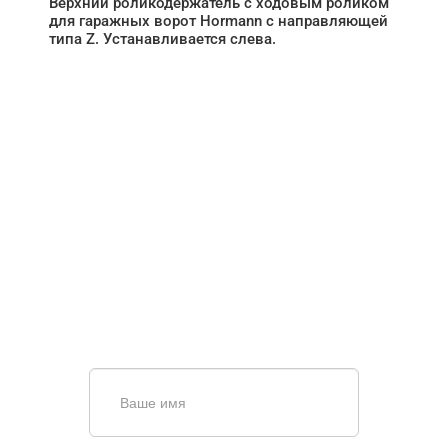
Верхний роликодержатель с ходовым роликом
для гаражных ворот Hormann с направляющей
типа Z. Устанавливается слева.
НУЖНА ПОМОЩЬ В
ПОИСКЕ И ПОДБОРЕ
ВОРОТ?
Задайте вопрос нашему
специалисту по телефону
+7 (967)
829-97-67
или оставьте заявку в форме
обратной связи