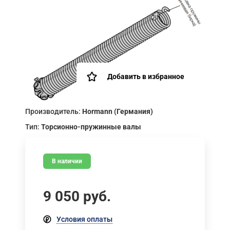
Добавить в избранное
Производитель:
Hormann (Германия)
Тип:
Торсионно-пружинные валы
В наличии
9 050
руб.
Условия оплаты