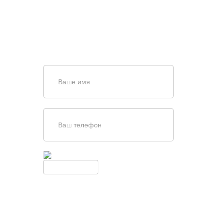
ВОРОТ?
Задайте вопрос нашему
специалисту по телефону
+7 (967)
829-97-67
или оставьте заявку в форме
обратной связи
Введите симолы с картинки
Обновить
Нажимая кнопку, вы соглашаетесь с
условиями обработки
персональных данных