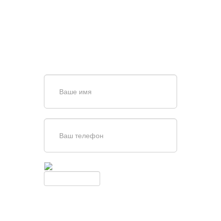
ВОРОТ?
Задайте вопрос нашему
специалисту по телефону
+7 (967)
829-97-67
или оставьте заявку в форме
обратной связи
Введите симолы с картинки
Обновить
Нажимая кнопку, вы соглашаетесь с
условиями обработки