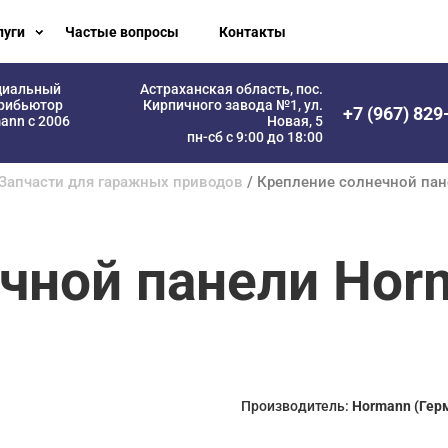
луги
Частые вопросы
Контакты
циальный
Астраханская область, пос.
рибьютор
Кирпичного завода №1, ул.
+7 (967) 829
ann с 2006
Новая, 5
пн-сб с 9:00 до 18:00
Запчасти для гаражных приводов
/ Крепление солнечной пане
чной панели Horm
Производитель:
Hormann (Гер