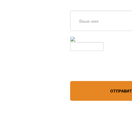
щь в
дборе
Введите симолы с картинки
Обновить
Нажимая кнопку, вы соглашает
лефону
+7 (967) 829-97-67
персональных данных
зи
ОТПРАВИ