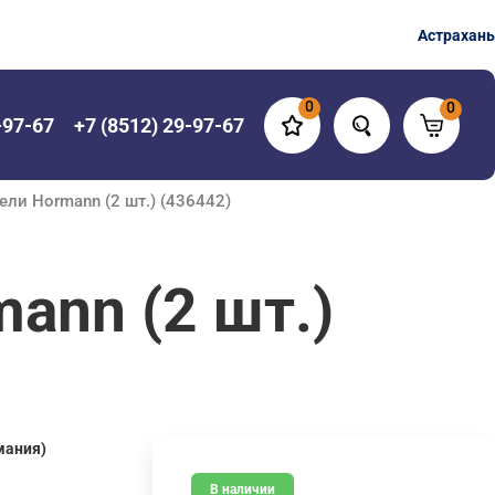
Астрахань
0
0
-97-67
+7 (8512) 29-97-67
ли Hormann (2 шт.) (436442)
ann (2 шт.)
мания)
В наличии