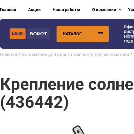
Главная
Акции
Наши работы
О компании
Ус
Офи
дист
КАТАЛОГ
Hörm
года
Главная
/
Автоматика для ворот
/
Запчасти для автоматики
/
Крепление солне
(436442)