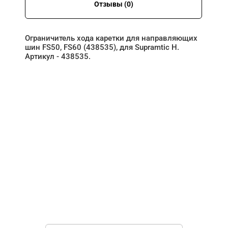
Отзывы (0)
Ограничитель хода каретки для направляющих
шин FS50, FS60 (438535), для Supramtic H.
Артикул - 438535.
НУЖНА ПОМОЩЬ В
ПОИСКЕ И ПОДБОРЕ
ВОРОТ?
Задайте вопрос нашему
специалисту по телефону
+7 (967)
829-97-67
или оставьте заявку в форме
обратной связи