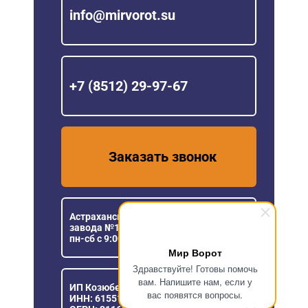
info@mirvorot.su
+7 (8512) 29-97-67
Заказать звонок
Астраханская область, пос. Кирпичного
завода №1, ул. Новая, 5
пн-сб с 9:00 до 18:00
Мир Ворот
Здравствуйте! Готовы помочь
вам. Напишите нам, если у
ИП Козюберда Денис Александрович
вас появятся вопросы.
ИНН: 615516030057