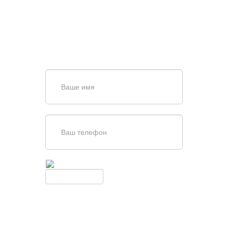
ВОРОТ?
Задайте вопрос нашему
специалисту по телефону
+7 (967)
829-97-67
или оставьте заявку в форме
обратной связи
Введите симолы с картинки
Обновить
Нажимая кнопку, вы соглашаетесь с
условиями обработки
персональных данных