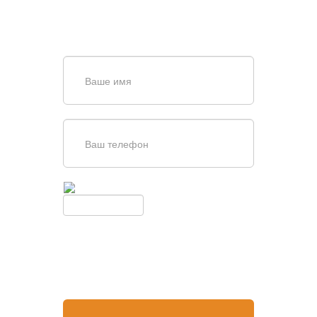
829-97-67
или оставьте заявку в форме
обратной связи
Введите симолы с картинки
Обновить
Нажимая кнопку, вы соглашаетесь с
условиями обработки
персональных данных