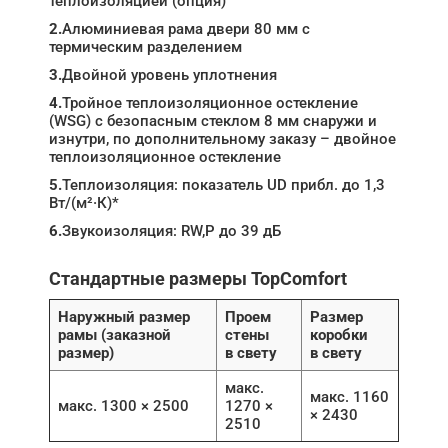
теплоизоляцией (опция)
2.
Алюминиевая рама двери 80 мм с
термическим разделением
3.
Двойной уровень уплотнения
4.
Тройное теплоизоляционное остекление
(WSG) с безопасным стеклом 8 мм снаружи и
изнутри, по дополнительному заказу – двойное
теплоизоляционное остекление
5.
Теплоизоляция: показатель UD прибл. до 1,3
Вт/(м²·К)*
6.
Звукоизоляция: RW,P до 39 дБ
Стандартные размеры TopComfort
Наружный размер
Проем
Размер
рамы (заказной
стены
коробки
размер)
в свету
в свету
макс.
макс. 1160
макс. 1300 × 2500
1270 ×
× 2430
2510