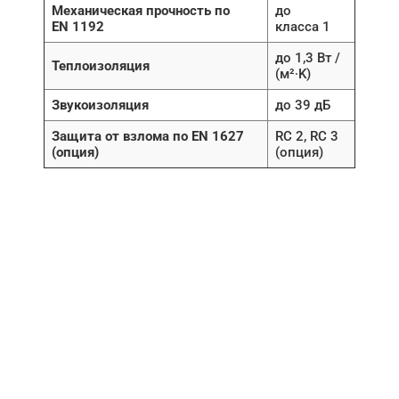
Механическая прочность по
до
EN 1192
класса 1
до 1,3 Вт /
Теплоизоляция
(м²∙K)
Звукоизоляция
до 39 дБ
Защита от взлома по EN 1627
RC 2, RC 3
(опция)
(опция)
НУЖНА ПОМОЩЬ В
ПОИСКЕ И ПОДБОРЕ
ВОРОТ?
Задайте вопрос нашему
специалисту по телефону
+7 (967)