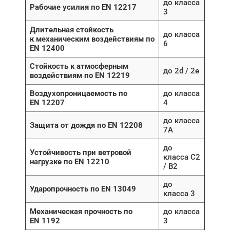
до класса
Рабочие усилия по EN 12217
3
Длительная стойкость
до класса
к механическим воздействиям по
6
EN 12400
Стойкость к атмосферным
до 2d / 2e
воздействиям по EN 12219
Воздухопроницаемость по
до класса
EN 12207
4
до класса
Защита от дождя по EN 12208
7A
до
Устойчивость при ветровой
класса C2
нагрузке по EN 12210
/ B2
до
Ударопрочность по EN 13049
класса 3
Механическая прочность по
до класса
EN 1192
3