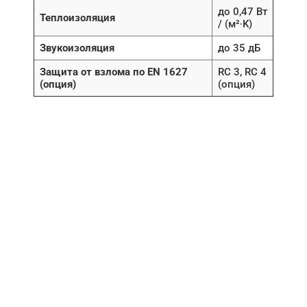
до 0,47 Вт
Теплоизоляция
/ (м²∙K)
Звукоизоляция
до 35 дБ
Защита от взлома по EN 1627
RC 3, RC 4
(опция)
(опция)
НУЖНА ПОМОЩЬ В
ПОИСКЕ И ПОДБОРЕ
ВОРОТ?
Задайте вопрос нашему
специалисту по телефону
+7 (967)
829-97-67
или оставьте заявку в форме