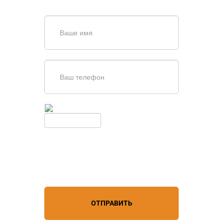
обратной связи
Введите симолы с картинки
Обновить
Нажимая кнопку, вы соглашаетесь с
условиями обработки
персональных данных
ОТПРАВИТЬ