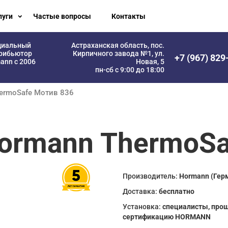
луги
Частые вопросы
Контакты
циальный
Астраханская область, пос.
рибьютор
Кирпичного завода №1, ул.
+7 (967) 829
ann с 2006
Новая, 5
пн-сб с 9:00 до 18:00
hermoSafe Мотив 836
ormann ThermoSa
Производитель:
Hormann (Гер
Доставка:
бесплатно
Установка:
специалисты, про
сертификацию HORMANN