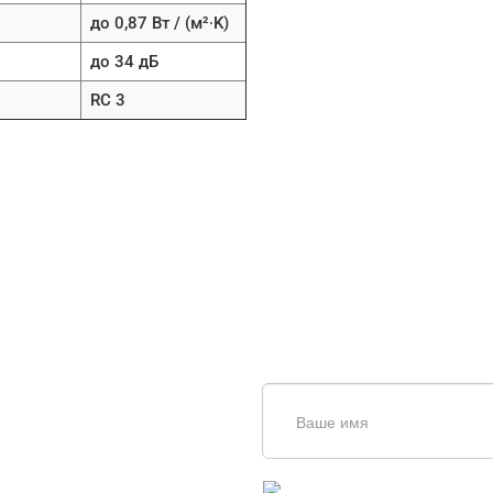
до 0,87 Вт / (м²∙K)
до 34 дБ
RC 3
щь в
дборе
Введите симолы с картинки
Обновить