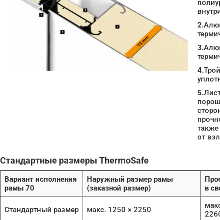
полиу
внутр
2.
Алю
терми
3.
Алю
терми
4.
Трой
уплот
5.
Лист
порош
сторо
прочно
также
от вз
Стандартные размеры ThermoSafe
Вариант исполнения
Наружный размер рамы
Про
рамы 70
(заказной размер)
в св
макс
Стандартный размер
макс. 1250 × 2250
226