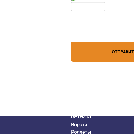
Нажимая кнопку, вы соглашает
лефону
+7 (967) 829-97-67
персональных данных
зи
ОТПРАВИ
дистрибьютор
6 года
КАТАЛОГ
Ворота
Роллеты