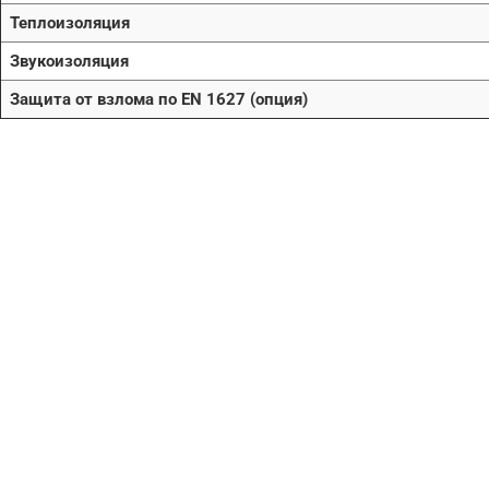
Теплоизоляция
Звукоизоляция
Защита от взлома по EN 1627 (опция)
Нужна помо
поиске и по