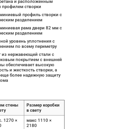
ретана и расположенным
и профилем створки
миниевый профиль створки с
ческим разделением
миниевая рама двери 82 мм с
ческим разделением
ной уровень уплотнения с
нением по всему периметру
 из нержавеющей стали с
ковым покрытием с внешней
ны обеспечивает высокую
сть и жесткость створки, а
 еще более надежную защиту
лома
ем стены
Размер коробки
ету
в свету
. 1270 ×
макс 1110 ×
0
2180