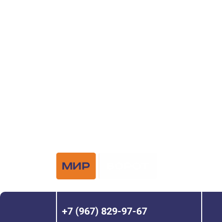
ворот?
Задайте вопрос нашему специалисту по те
или оставьте заявку в форме обратной свя
Официальный 
Hörmann с 200
+7 (967) 829-97-67