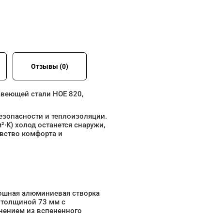
Отзывы (0)
авеющей стали HOE 820,
езопасности и теплоизоляции.
²·K) холод останется снаружи,
увство комфорта и
ошная алюминиевая створка
 толщиной 73 мм с
нением из вспененного