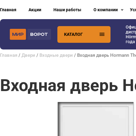
Главная
Акции
Наши работы
О компании
Ус
Офи
дист
КАТАЛОГ
Hörm
года
Главная
/
Двери
/
Входные двери
/ Входная дверь Hormann T
Входная дверь H