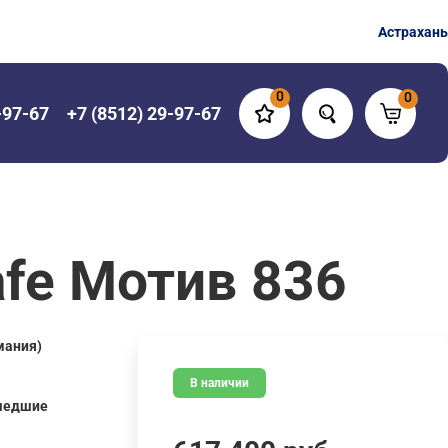
Астрахань
0
0
-97-67
+7 (8512) 29-97-67
fe Мотив 836
мания)
В наличии
шедшие