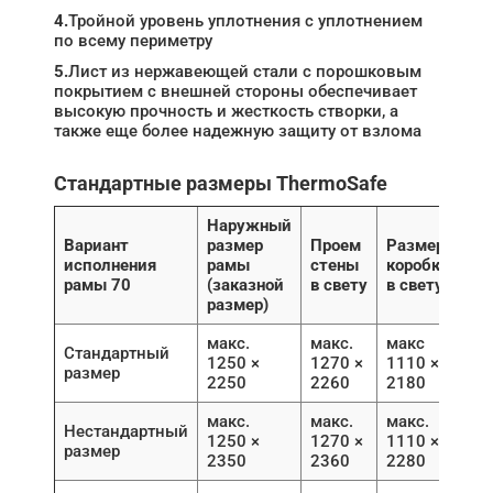
4.
Тройной уровень уплотнения с уплотнением
по всему периметру
5.
Лист из нержавеющей стали с порошковым
покрытием с внешней стороны обеспечивает
высокую прочность и жесткость створки, а
также еще более надежную защиту от взлома
Стандартные размеры ThermoSafe
Наружный
Вариант
размер
Проем
Размер
исполнения
рамы
стены
коробки
рамы 70
(заказной
в свету
в свету
размер)
макс.
макс.
макс
Стандартный
1250 ×
1270 ×
1110 ×
размер
2250
2260
2180
макс.
макс.
макс.
Нестандартный
1250 ×
1270 ×
1110 ×
размер
2350
2360
2280