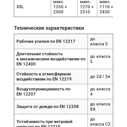
макс.
макс.
макс.
XXL
1250 ×
1270 ×
1110 ×
2500
2510
2430
Технические характеристики
до
Рабочие усилия по EN 12217
класса 5
Длительная стойкость
до класса
к механическим воздействиям по
5
EN 12400
Стойкость к атмосферным
до 2d / 2e
воздействиям по EN 12219
Воздухопроницаемость по
до класса
EN 12207
4
до класса
Защита от дождя по EN 12208
8A
до
Устойчивость при ветровой
класса C2
нагрузке по EN 12210