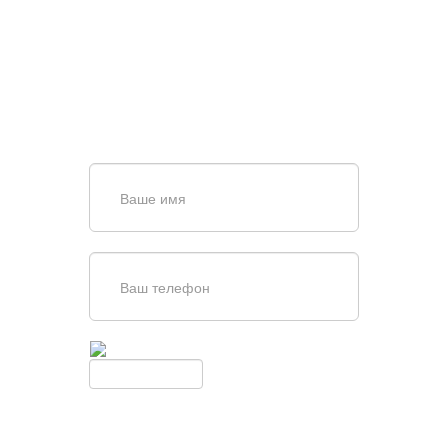
ПОИСКЕ И ПОДБОРЕ
ВОРОТ?
Задайте вопрос нашему
специалисту по телефону
+7 (967)
829-97-67
или оставьте заявку в форме
обратной связи
Введите симолы с картинки
Обновить
Нажимая кнопку, вы соглашаетесь с