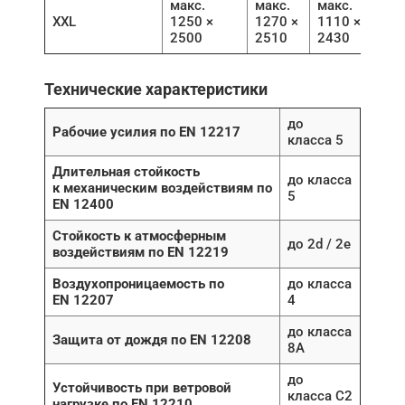
макс.
макс.
макс.
XXL
1250 ×
1270 ×
1110 ×
2500
2510
2430
Технические характеристики
до
Рабочие усилия по EN 12217
класса 5
Длительная стойкость
до класса
к механическим воздействиям по
5
EN 12400
Стойкость к атмосферным
до 2d / 2e
воздействиям по EN 12219
Воздухопроницаемость по
до класса
EN 12207
4
до класса
Защита от дождя по EN 12208
8A
до
Устойчивость при ветровой
класса C2
нагрузке по EN 12210