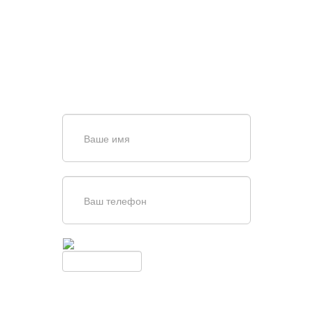
ПОИСКЕ И ПОДБОРЕ
ВОРОТ?
Задайте вопрос нашему
специалисту по телефону
+7 (967)
829-97-67
или оставьте заявку в форме
обратной связи
Введите симолы с картинки
Обновить
Нажимая кнопку, вы соглашаетесь с