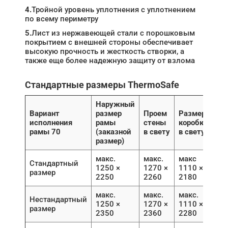
4.
Тройной уровень уплотнения с уплотнением
по всему периметру
5.
Лист из нержавеющей стали с порошковым
покрытием с внешней стороны обеспечивает
высокую прочность и жесткость створки, а
также еще более надежную защиту от взлома
Стандартные размеры ThermoSafe
Наружный
Вариант
размер
Проем
Размер
исполнения
рамы
стены
коробки
рамы 70
(заказной
в свету
в свету
размер)
макс.
макс.
макс
Стандартный
1250 ×
1270 ×
1110 ×
размер
2250
2260
2180
макс.
макс.
макс.
Нестандартный
1250 ×
1270 ×
1110 ×
размер
2350
2360
2280