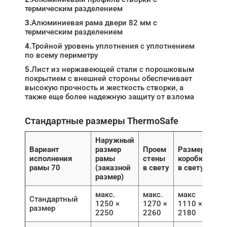
термическим разделением
3.
Алюминиевая рама двери 82 мм с
термическим разделением
4.
Тройной уровень уплотнения с уплотнением
по всему периметру
5.
Лист из нержавеющей стали с порошковым
покрытием с внешней стороны обеспечивает
высокую прочность и жесткость створки, а
также еще более надежную защиту от взлома
Стандартные размеры ThermoSafe
Наружный
Вариант
размер
Проем
Размер
исполнения
рамы
стены
коробки
рамы 70
(заказной
в свету
в свету
размер)
макс.
макс.
макс
Стандартный
1250 ×
1270 ×
1110 ×
размер
2250
2260
2180