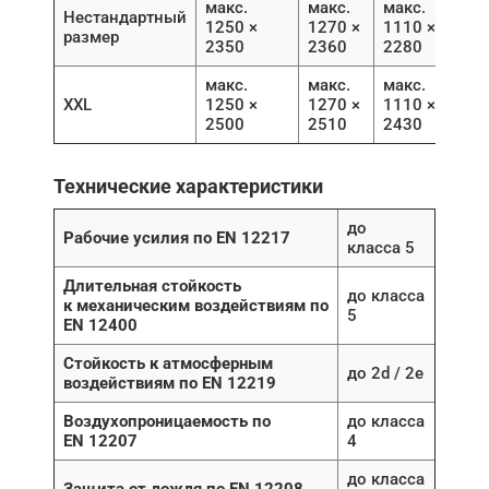
макс.
макс.
макс.
Нестандартный
1250 ×
1270 ×
1110 ×
размер
2350
2360
2280
макс.
макс.
макс.
XXL
1250 ×
1270 ×
1110 ×
2500
2510
2430
Технические характеристики
до
Рабочие усилия по EN 12217
класса 5
Длительная стойкость
до класса
к механическим воздействиям по
5
EN 12400
Стойкость к атмосферным
до 2d / 2e
воздействиям по EN 12219
Воздухопроницаемость по
до класса
EN 12207
4
до класса