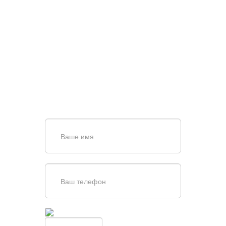
НУЖНА ПОМОЩЬ В
ПОИСКЕ И ПОДБОРЕ
ВОРОТ?
Задайте вопрос нашему
специалисту по телефону
+7 (967)
829-97-67
или оставьте заявку в форме
обратной связи
Введите симолы с картинки
Обновить