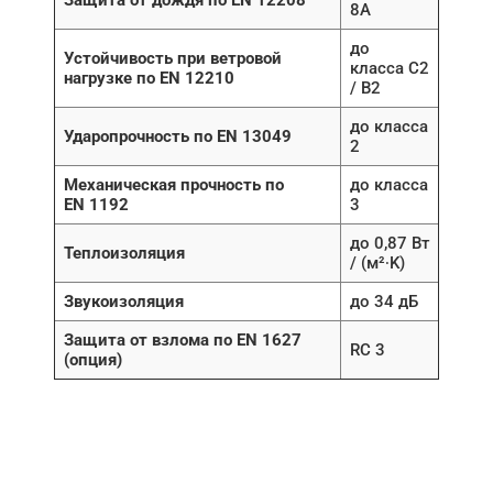
Защита от дождя по EN 12208
8A
до
Устойчивость при ветровой
класса C2
нагрузке по EN 12210
/ B2
до класса
Ударопрочность по EN 13049
2
Механическая прочность по
до класса
EN 1192
3
до 0,87 Вт
Теплоизоляция
/ (м²∙K)
Звукоизоляция
до 34 дБ
Защита от взлома по EN 1627
RC 3
(опция)