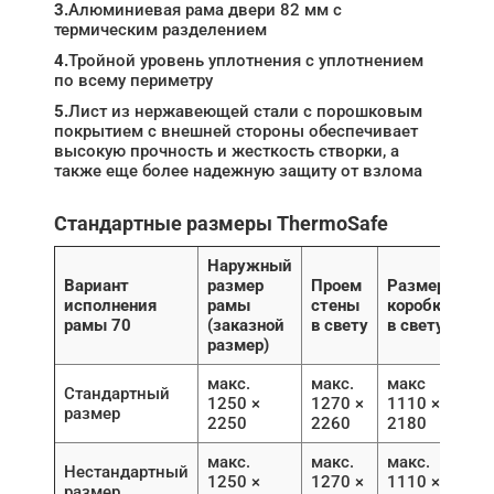
3.
Алюминиевая рама двери 82 мм с
термическим разделением
4.
Тройной уровень уплотнения с уплотнением
по всему периметру
5.
Лист из нержавеющей стали с порошковым
покрытием с внешней стороны обеспечивает
высокую прочность и жесткость створки, а
также еще более надежную защиту от взлома
Стандартные размеры ThermoSafe
Наружный
Вариант
размер
Проем
Размер
исполнения
рамы
стены
коробки
рамы 70
(заказной
в свету
в свету
размер)
макс.
макс.
макс
Стандартный
1250 ×
1270 ×
1110 ×
размер
2250
2260
2180
макс.
макс.
макс.
Нестандартный
1250 ×
1270 ×
1110 ×
размер