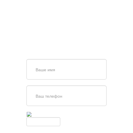
НУЖНА ПОМОЩЬ В
ПОИСКЕ И ПОДБОРЕ
ВОРОТ?
Задайте вопрос нашему
специалисту по телефону
+7 (967)
829-97-67
или оставьте заявку в форме
обратной связи
Введите симолы с картинки
Обновить