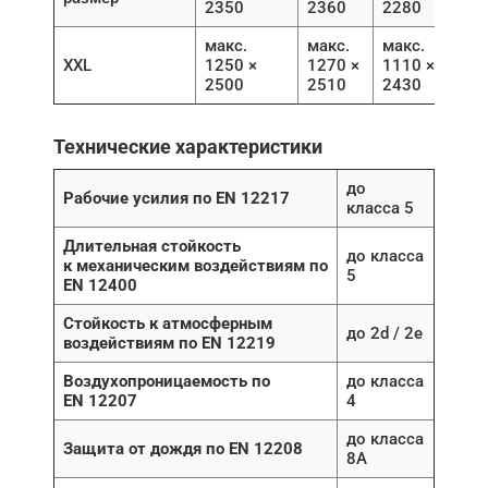
2350
2360
2280
макс.
макс.
макс.
XXL
1250 ×
1270 ×
1110 ×
2500
2510
2430
Технические характеристики
до
Рабочие усилия по EN 12217
класса 5
Длительная стойкость
до класса
к механическим воздействиям по
5
EN 12400
Стойкость к атмосферным
до 2d / 2e
воздействиям по EN 12219
Воздухопроницаемость по
до класса
EN 12207
4
до класса
Защита от дождя по EN 12208
8A