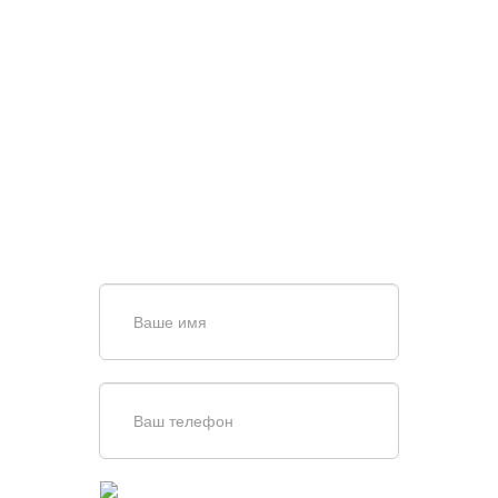
НУЖНА ПОМОЩЬ В
ПОИСКЕ И ПОДБОРЕ
ВОРОТ?
Задайте вопрос нашему
специалисту по телефону
+7 (967)
829-97-67
или оставьте заявку в форме
обратной связи
Введите симолы с картинки
Обновить