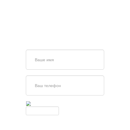
ПОИСКЕ И ПОДБОРЕ
ВОРОТ?
Задайте вопрос нашему
специалисту по телефону
+7 (967)
829-97-67
или оставьте заявку в форме
обратной связи
Введите симолы с картинки
Обновить
Нажимая кнопку, вы соглашаетесь с