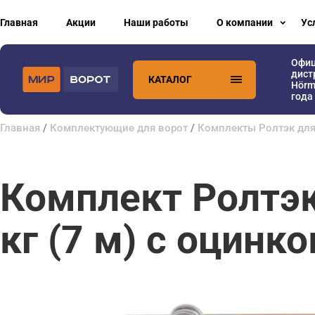
Главная
Акции
Наши работы
О компании
Ус
Офи
дист
КАТАЛОГ
Hörm
года
Главная
/
Комплектующие для ворот
/
Комплекты Ролтэк для
Комплект Ролтэк
кг (7 м) с оцинк