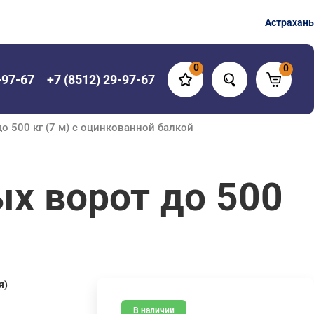
Астрахань
0
0
-97-67
+7 (8512) 29-97-67
о 500 кг (7 м) с оцинкованной балкой
х ворот до 500
я)
В наличии