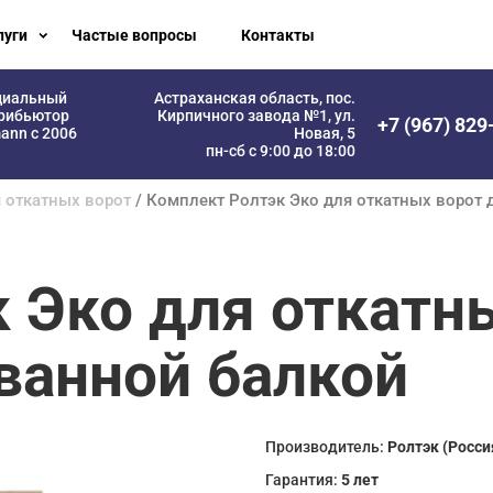
луги
Частые вопросы
Контакты
циальный
Астраханская область, пос.
рибьютор
Кирпичного завода №1, ул.
+7 (967) 829
ann с 2006
Новая, 5
пн-сб с 9:00 до 18:00
 откатных ворот
/ Комплект Ролтэк Эко для откатных ворот д
 Эко для откатны
ованной балкой
Производитель:
Ролтэк (Росси
Гарантия:
5 лет