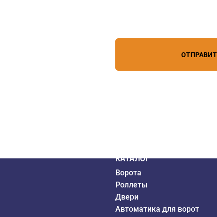
Нажимая кнопку, вы соглашает
лефону
+7 (967) 829-97-67
персональных данных
зи
ОТПРАВИ
дистрибьютор
6 года
КАТАЛОГ
Ворота
Роллеты
Двери
Автоматика для ворот