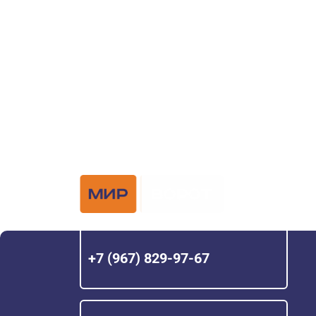
ворот?
Задайте вопрос нашему специалисту по те
или оставьте заявку в форме обратной свя
Официальный 
Hörmann с 200
+7 (967) 829-97-67