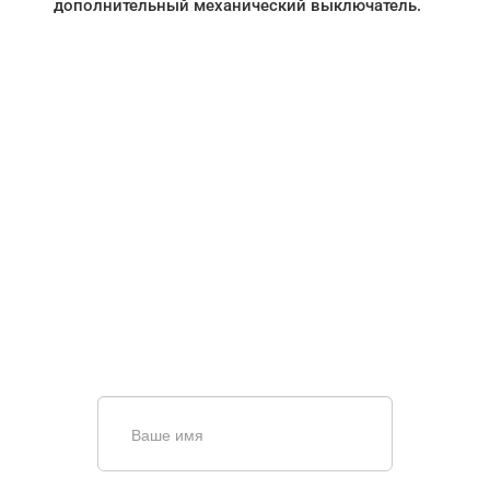
дополнительный механический выключатель.
НУЖНА ПОМОЩЬ В
ПОИСКЕ И ПОДБОРЕ
ВОРОТ?
Задайте вопрос нашему
специалисту по телефону
+7 (967)
829-97-67
или оставьте заявку в форме
обратной связи