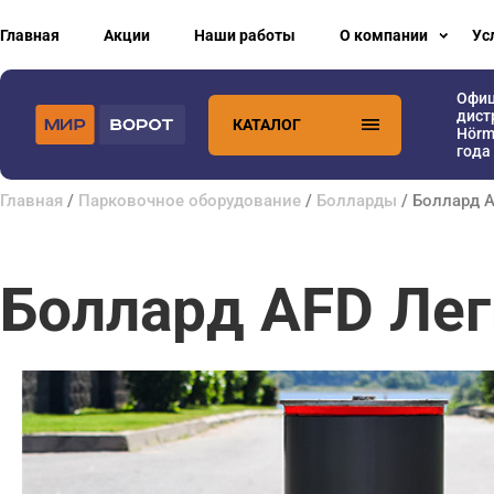
Главная
Акции
Наши работы
О компании
Ус
Офи
дист
КАТАЛОГ
Hörm
года
Главная
/
Парковочное оборудование
/
Болларды
/ Боллард A
Боллард AFD Лег