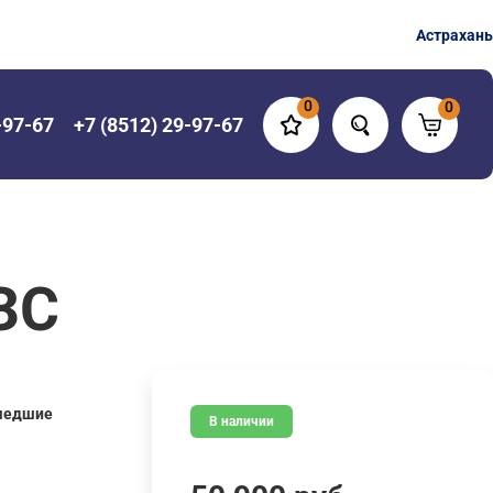
Астрахань
0
0
-97-67
+7 (8512) 29-97-67
ЗС
шедшие
В наличии