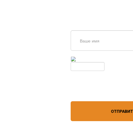
щь в
дборе
Введите симолы с картинки
Обновить
Нажимая кнопку, вы соглашает
лефону
+7 (967) 829-97-67
персональных данных
зи
ОТПРАВИ