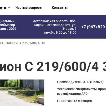
луги
Частые вопросы
Контакты
циальный
Астраханская область, пос.
рибьютор
Кирпичного завода №1, ул.
+7 (967) 829
ann с 2006
Новая, 5
пн-сб с 9:00 до 18:00
FD Легион С 219/600/4 ЗС
ион С 219/600/4 
Производитель:
AFD (Россия)
Установка:
специалисты, про
сертификацию AFD
Гарантия:
12 месяцев