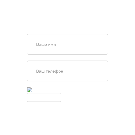
Задайте вопрос нашему
специалисту по телефону
+7 (967)
829-97-67
или оставьте заявку в форме
обратной связи
Введите симолы с картинки
Обновить
Нажимая кнопку, вы соглашаетесь с
условиями обработки
персональных данных