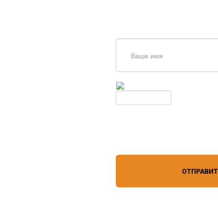
щь в
дборе
Введите симолы с картинки
Обновить
Нажимая кнопку, вы соглашает
лефону
+7 (967) 829-97-67
персональных данных
зи
ОТПРАВИ