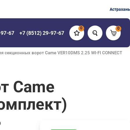
Астрахань
0
0
-97-67
+7 (8512) 29-97-67
ля секционных ворот Came VER10DMS 2.25 WI-FI CONNECT
от Came
омплект)
)