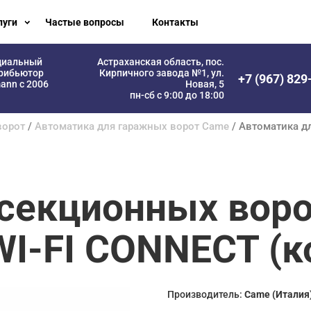
луги
Частые вопросы
Контакты
циальный
Астраханская область, пос.
рибьютор
Кирпичного завода №1, ул.
+7 (967) 829
ann с 2006
Новая, 5
пн-сб с 9:00 до 18:00
ворот
/
Автоматика для гаражных ворот Came
/ Автоматика д
 секционных вор
I-FI CONNECT (к
Производитель:
Came (Италия