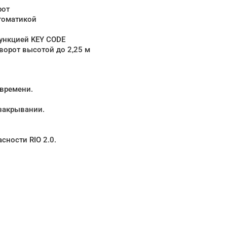
рот
втоматикой
функцией KEY CODE
ворот высотой до 2,25 м
 времени.
 закрывании.
ности RIO 2.0.