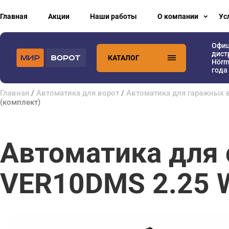
Главная
Акции
Наши работы
О компании
Ус
Офи
дист
КАТАЛОГ
Hörm
года
Главная
/
Автоматика для ворот
/
Автоматика для гаражных 
(комплект)
Автоматика для
VER10DMS 2.25 W