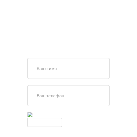
ПОИСКЕ И ПОДБОРЕ
ВОРОТ?
Задайте вопрос нашему
специалисту по телефону
+7 (967)
829-97-67
или оставьте заявку в форме
обратной связи
Введите симолы с картинки
Обновить